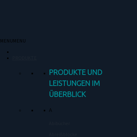
Zum
Inhalt
springen
MENU
MENU
PRODUKTE
PRODUKTE UND
LEISTUNGEN IM
ÜBERBLICK
A
Abibücher
Abreißblöcke