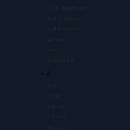
Abschlusszeitungen
Acrylbuchstaben
Acrylglasplatten
Aufkleber
Aufsteller
Autofolierung
B
Backlit
Banner
Baupläne
Bautafeln
Beflockung