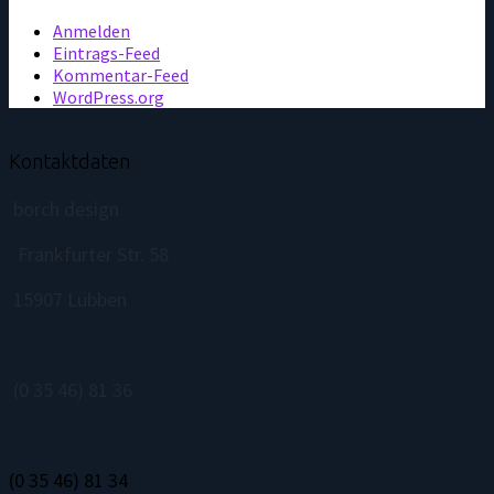
Anmelden
Eintrags-Feed
Kommentar-Feed
WordPress.org
Kontaktdaten
borch design
Frankfurter Str. 58
15907 Lübben
(0 35 46) 81 36
(0 35 46) 81 34